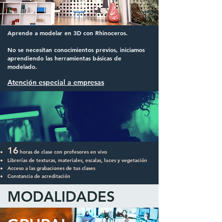
Aprende a modelar en 3D con Rhinoceros.
No se necesitan conocimientos previos, iniciamos
aprendiendo las herramientas básicas de
modelado.
Atención especial a empresas
16
horas de clase con profesores en vivo
Librerías de texturas, materiales, escalas, luces y vegetación
Acceso a las grabaciones de tus clases
Constancia de acreditación
MODALIDADES