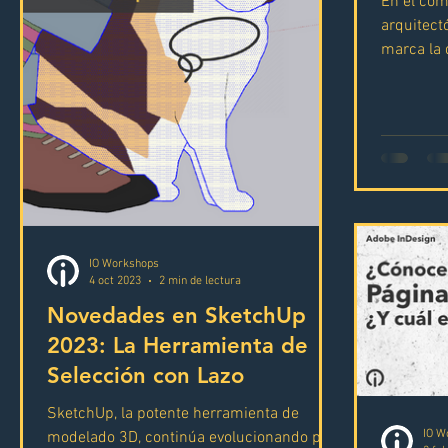
En el com
arquitectó
marca la 
diseños i
IO Workshops
4 oct 2023
2 min de lectura
Novedades en SketchUp
2023: La Herramienta de
Selección con Lazo
SketchUp, la potente herramienta de
IO W
modelado 3D, continúa evolucionando para