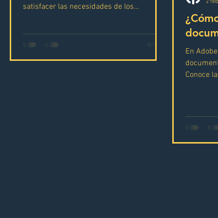
2 fe
satisfacer las necesidades de los
¿Cómo
diseñadores y arquitectos....
docum
En Adobe 
document
Conoce la
InDesign 