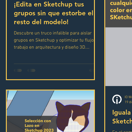
¡Edita en Sketchup tus
grupos sin que estorbe el
resto del modelo!
Descubre un truco infalible para aislar
grupos en Sketchup y optimizar tu flujo de
trabajo en arquitectura y diseño 3D.
Aprende a crear ataj
IO W
19 d
Iguala
Sketc