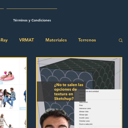
Términos y Condiciones
-Ray
VRMAT
Materiales
Terrenos
rator
Renders
Proyecto
Visualización
odelo3d