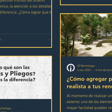
petitivo mundo del diseño
nico, la atención a los detalles
diferencia. ¿Cómo lograr que tus
mpacten...
IO Workshops
4 nov 2022
3 min de lect
¿Cómo agregar p
realista a tus re
Al momento de realizar un
exterior, uno de los eleme
mayor facilidad pueden re
orkshops