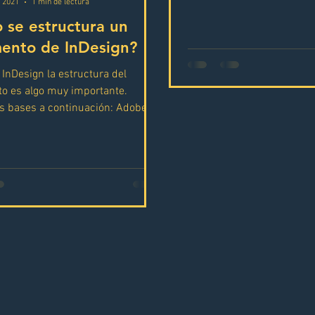
b 2021
1 min de lectura
tus imágenes es el...
 se estructura un
ento de InDesign?
InDesign la estructura del
o es algo muy importante.
s bases a continuación: Adobe
es un programa que...