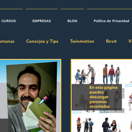
CURSOS
EMPRESAS
BLOG
Política de Privacidad
Humanas
Consejos y Tips
Twinmotion
Revit
V
ía
Links a recursos
Adobe InDesign
Adobe Illust
oshop
Tutoriales
grasshopper
rhinoceros
m