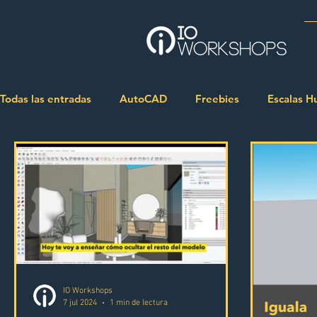
Todas las entradas
AutoCAD
Freebies
Escalas 
Sketchup
Texturas
Illustrator
Antropometr
Renderizado
Vivienda
Lumion
Adobe Phot
IO Workshops
7 jul 2024
1 min de lectura