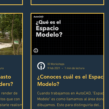
IO Workshops
ura
9 feb 2021
1 min de lectura
asto
¿Conoces cuál es el Espacio
nders?
Modelo?
 render de
Cuando trabajamos en AutoCAD, "Espacio
ntos que con
Modelo" es como llamamos al área donde
starle realismo a
dibujamos. Esto para distinguirla del