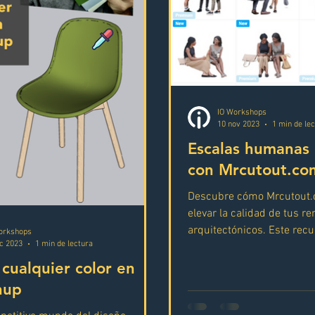
IO Workshops
10 nov 2023
1 min de le
Escalas humanas 
con Mrcutout.co
Descubre cómo Mrcutout
elevar la calidad de tus r
arquitectónicos. Este recu
orkshops
ic 2023
1 min de lectura
escalas humanas recortad
 cualquier color en
hup